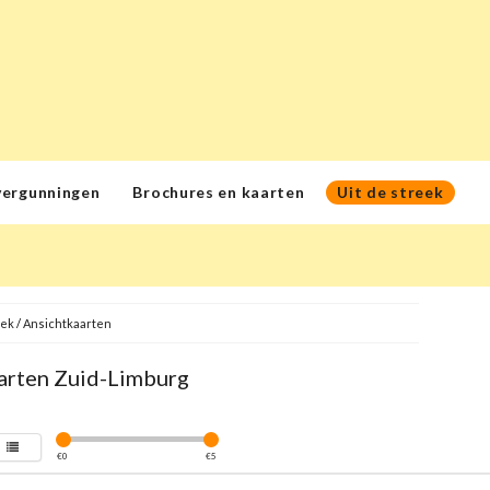
vergunningen
Brochures en kaarten
Uit de streek
eek
/
Ansichtkaarten
arten Zuid-Limburg
€
0
€
5