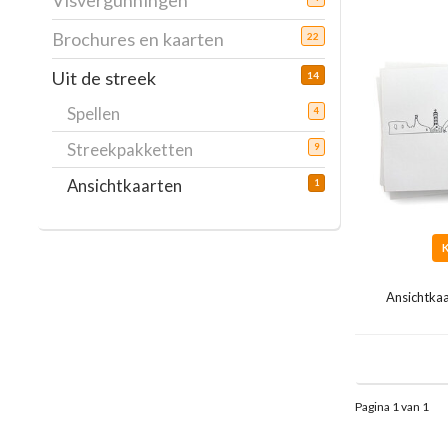
Visvergunningen
Brochures en kaarten
22
Uit de streek
14
Spellen
4
Streekpakketten
9
Ansichtkaarten
1
Ansichtka
Pagina 1 van 1