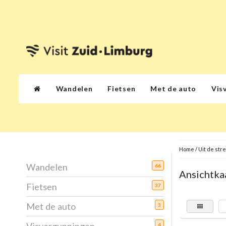
Wandelen
Fietsen
Met de auto
Vis
Home
/
Uit de str
Wandelen
66
Ansichtka
Fietsen
37
Met de auto
3
4