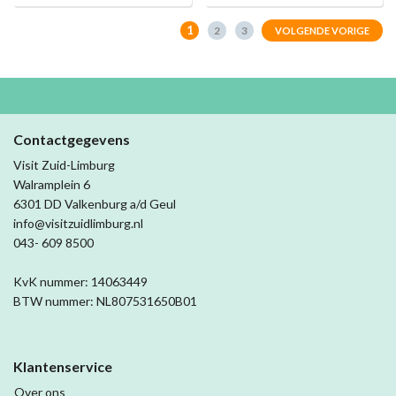
1
2
3
VOLGENDE VORIGE
Contactgegevens
Visit Zuid-Limburg
Walramplein 6
6301 DD Valkenburg a/d Geul
info@visitzuidlimburg.nl
043- 609 8500
KvK nummer: 14063449
BTW nummer: NL807531650B01
Klantenservice
Over ons