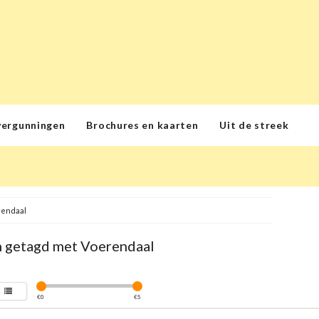
vergunningen
Brochures en kaarten
Uit de streek
rendaal
 getagd met Voerendaal
€
0
€
5