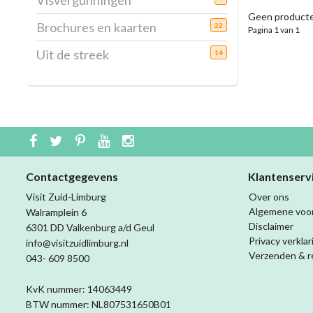
Visvergunningen
Geen producte
Brochures en kaarten
22
Pagina 1 van 1
Uit de streek
14
Contactgegevens
Klantenserv
Visit Zuid-Limburg
Over ons
Algemene voo
Walramplein 6
Disclaimer
6301 DD Valkenburg a/d Geul
Privacy verklar
info@visitzuidlimburg.nl
Verzenden & r
043- 609 8500
KvK nummer: 14063449
BTW nummer: NL807531650B01