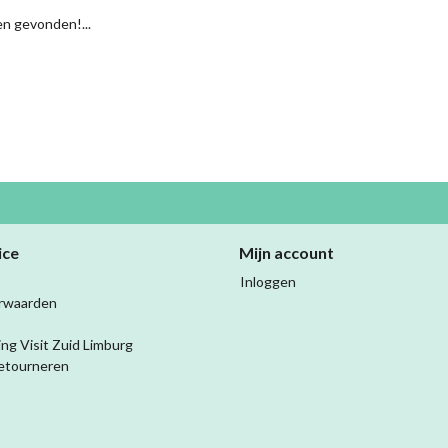
n gevonden!...
ice
Mijn account
Inloggen
rwaarden
ing Visit Zuid Limburg
etourneren