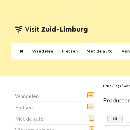
Wandelen
Fietsen
Met de auto
Vis
Home
/
Tags
/
Voe
Wandelen
66
Producten
Fietsen
37
Met de auto
3
4