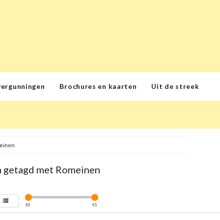
vergunningen
Brochures en kaarten
Uit de streek
einen
 getagd met Romeinen
€
0
€
5