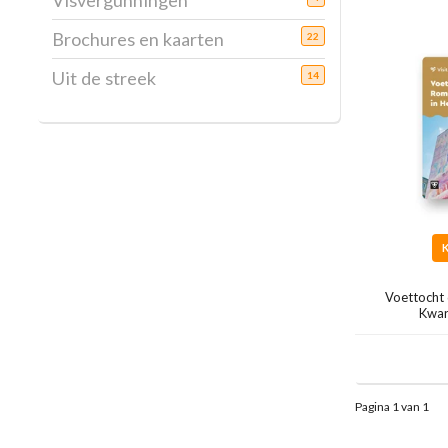
Visvergunningen
Brochures en kaarten
22
Uit de streek
14
Voettocht
Kwar
Pagina 1 van 1