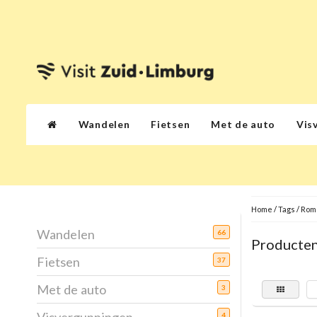
Wandelen
Fietsen
Met de auto
Vis
Home
/
Tags
/
Rom
Wandelen
66
Producten
Fietsen
37
Met de auto
3
4