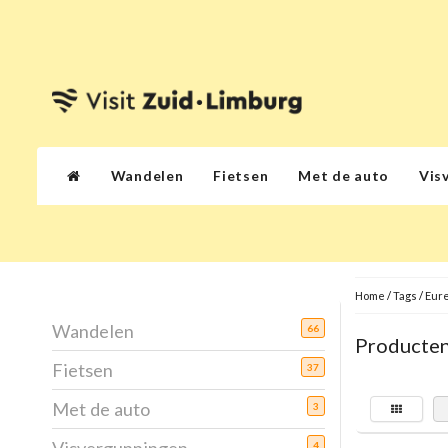
Wandelen
Fietsen
Met de auto
Vis
Home
/
Tags
/
Eure
Wandelen
66
Producten
Fietsen
37
Met de auto
3
4