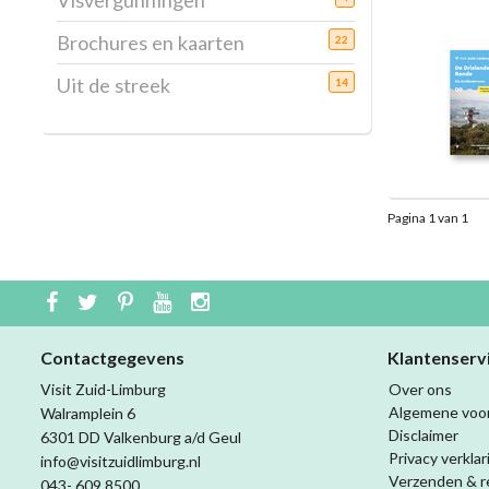
Visvergunningen
Brochures en kaarten
22
Uit de streek
14
Pagina 1 van 1
Contactgegevens
Klantenserv
Visit Zuid-Limburg
Over ons
Algemene voo
Walramplein 6
Disclaimer
6301 DD Valkenburg a/d Geul
Privacy verklar
info@visitzuidlimburg.nl
Verzenden & r
043- 609 8500