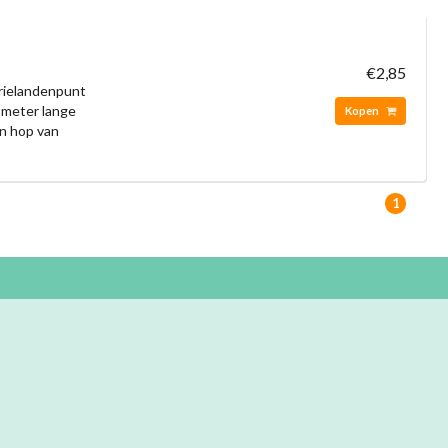
€2,85
Drielandenpunt
lometer lange
Kopen
en hop van
1