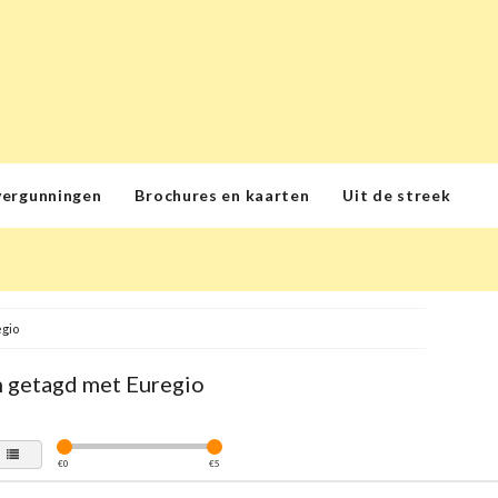
vergunningen
Brochures en kaarten
Uit de streek
gio
 getagd met Euregio
€
0
€
5