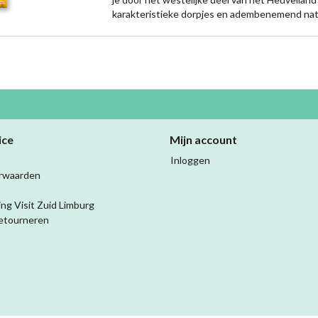
karakteristieke dorpjes en adembenemend na
ice
Mijn account
Inloggen
rwaarden
ing Visit Zuid Limburg
etourneren