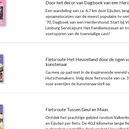
Door het decor van Dagboek van een Her
Een wandeling van ca. 6,7 km door Eijsden, lan
opnamelocaties van de meest populaire tv-seri
’70, Dagboek van een Herdershond. Start bij Vi
Limburg Servicepunt Het Familiemuseum en tr
voetsporen van de toenmalige cast!
Fietsroute Het Heuvelland door de ogen v
kunstenaar
Ga mee op pad met in de inspirerende wereld v
Hutschemakers. Volg deze fietsroute van ca. 3
voor eventjes de kunstenaarsbril op.
Fietsroute Tussen Geul en Maas
Ontdek het prachtige gebied rondom Valkenb
en Eijsden per fiets. De 40,2 kilometer lange f
je door het westelijke deel van het Heuvelland