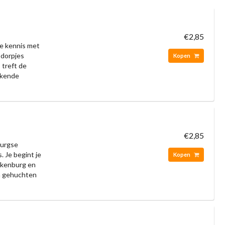
€2,85
te kennis met
 dorpjes
Kopen
 treft de
kkende
€2,85
burgse
. Je begint je
Kopen
alkenburg en
en gehuchten