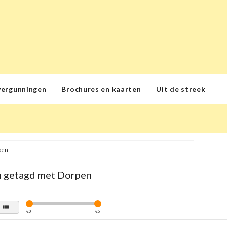
vergunningen
Brochures en kaarten
Uit de streek
pen
 getagd met Dorpen
€
0
€
5