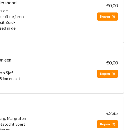
dershond
€0,00
gs de
e uit de jaren
Kopen
sit Zuid-
eed in de
an een
€0,00
an Sjef
Kopen
5 km en zet
€2,85
urg, Margraten
ietstocht voert
Kopen
 langs