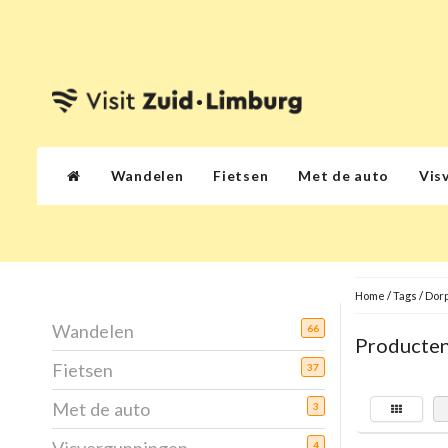
Wandelen
Fietsen
Met de auto
Vis
Home
/
Tags
/
Dor
Wandelen
66
Producten
Fietsen
37
Met de auto
3
4