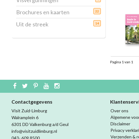
Visvergunningen
Brochures en kaarten
22
Uit de streek
14
Pagina 1 van 1
Contactgegevens
Klantenserv
Visit Zuid-Limburg
Over ons
Algemene voo
Walramplein 6
Disclaimer
6301 DD Valkenburg a/d Geul
Privacy verklar
info@visitzuidlimburg.nl
Verzenden & r
043- 609 8500