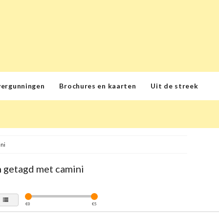
vergunningen
Brochures en kaarten
Uit de streek
ni
 getagd met camini
€
0
€
5