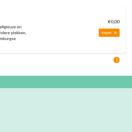
€0,00
eligieuze en
ondere plekken,
Kopen
Limburgse
1