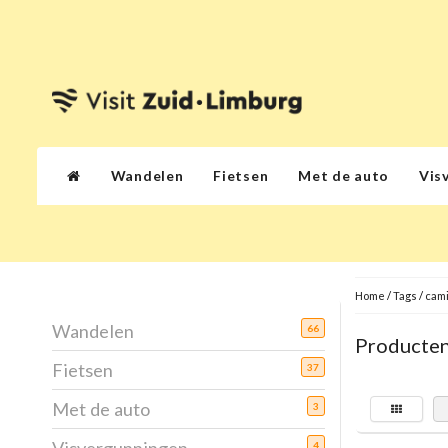
Wandelen
Fietsen
Met de auto
Vis
Home
/
Tags
/
cami
Wandelen
66
Producten
Fietsen
37
Met de auto
3
4