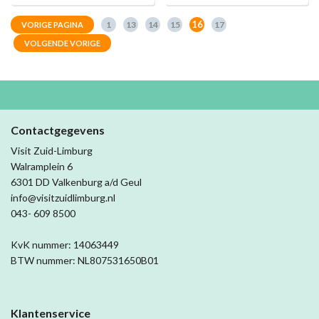
16
1
13
14
15
17
VORIGE PAGINA
VOLGENDE VORIGE
Contactgegevens
Visit Zuid-Limburg
Walramplein 6
6301 DD Valkenburg a/d Geul
info@visitzuidlimburg.nl
043- 609 8500
KvK nummer: 14063449
BTW nummer: NL807531650B01
Klantenservice