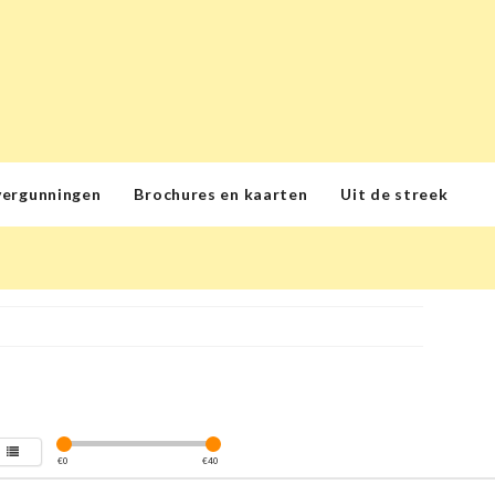
vergunningen
Brochures en kaarten
Uit de streek
€
0
€
40