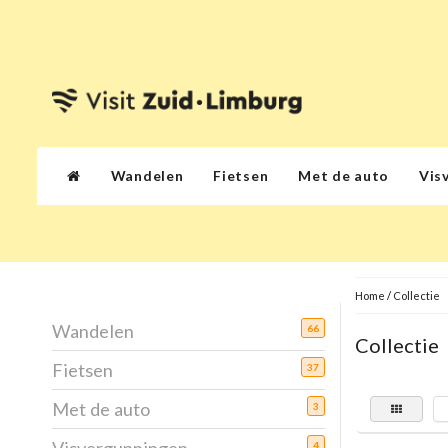
Wandelen
Fietsen
Met de auto
Vis
Home
/
Collectie
Wandelen
66
Collectie
Fietsen
37
Met de auto
3
4