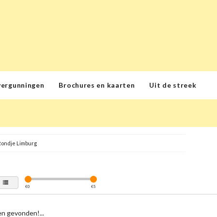
vergunningen
Brochures en kaarten
Uit de streek
Rondje Limburg
€
0
€
5
n gevonden!...