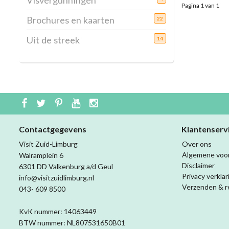
Visvergunningen
Pagina 1 van 1
Brochures en kaarten
22
Uit de streek
14
Contactgegevens
Klantenserv
Visit Zuid-Limburg
Over ons
Algemene voo
Walramplein 6
Disclaimer
6301 DD Valkenburg a/d Geul
Privacy verklar
info@visitzuidlimburg.nl
Verzenden & r
043- 609 8500
KvK nummer: 14063449
BTW nummer: NL807531650B01