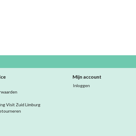
ice
Mijn account
Inloggen
rwaarden
ing Visit Zuid Limburg
etourneren