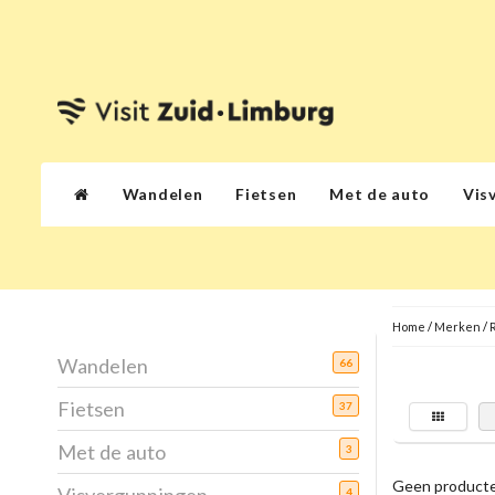
Wandelen
Fietsen
Met de auto
Vis
Home
/
Merken
/
Wandelen
66
Fietsen
37
Met de auto
3
Geen producte
4